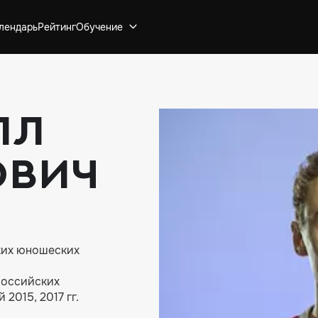
лендарь
Рейтинг
Обучение
лл
ович
ких юношеских
российских
2015, 2017 гг.