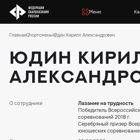
Меню
Ка
Главная
Спортсмены
Юдин Кирилл Александрович
Юдин Кири
Александр
О сотруднике
Лазание на трудность
Победитель Всероссийс
соревнований 2018 г.
Серебряный призер Все
юношеских соревнований 